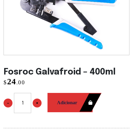
Fosroc Galvafroid – 400ml
24
$
.00
Adicionar
−
+