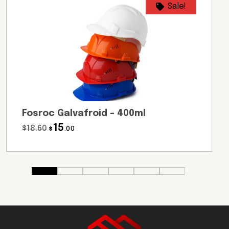
Sale!
Fosroc Galvafroid – 400ml
15
$
18
.60
$
.00