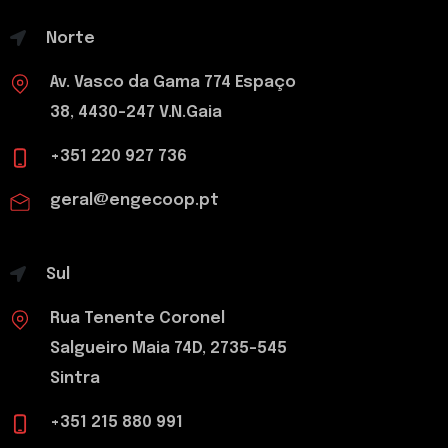
Norte
Av. Vasco da Gama 774 Espaço
38, 4430-247 V.N.Gaia
+351 220 927 736
geral@engecoop.pt
Sul
Rua Tenente Coronel
Salgueiro Maia 74D, 2735-545
Sintra
+351 215 880 991