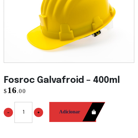
Fosroc Galvafroid – 400ml
16
$
.00
Adicionar
−
+