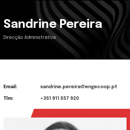
Sandrine Pereira
Direcção Administrativa
Email:
sandrine.pereira@engecoop.pt
Tlm:
+351 911 557 920