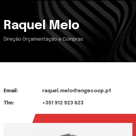
Raquel Melo
Direção Orçamentação e Compras
Email:
raquel.melo@engecoop.pt
Tlm:
+351 912 923 623