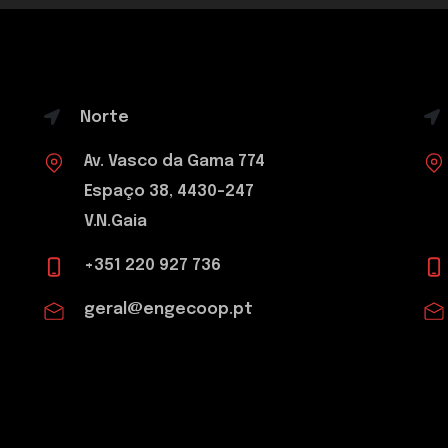
Norte
Av. Vasco da Gama 774
Espaço 38, 4430-247
V.N.Gaia
+351 220 927 736
geral@engecoop.pt